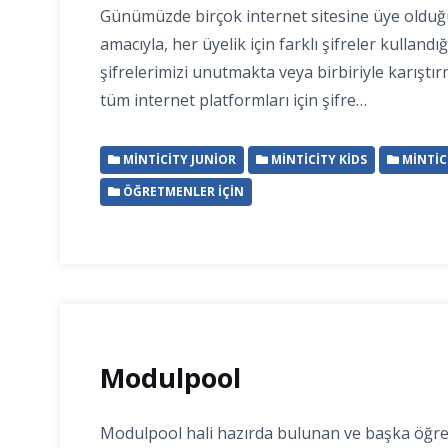
Günümüzde birçok internet sitesine üye oldu
amacıyla, her üyelik için farklı şifreler kulland
şifrelerimizi unutmakta veya birbiriyle karıştı
tüm internet platformları için şifre…
MINTICITY JUNIOR
MINTICITY KIDS
MINTIC
ÖĞRETMENLER İÇIN
Modulpool
Modulpool hali hazırda bulunan ve başka öğr