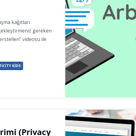
ışma kağıtları
çekleştirmeniz gereken
 erstellen” videosu ile
ICITY KIDS
irimi (Privacy