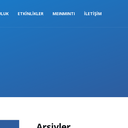
ULUK
ETKİNLİKLER
MEINMINTI
İLETİŞİM
Close
Arşivler