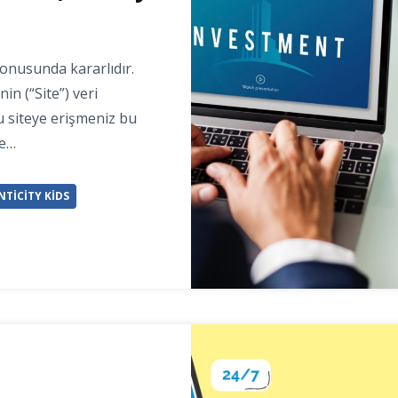
 konusunda kararlıdır.
nin (“Site”) veri
u siteye erişmeniz bu
ve…
NTICITY KIDS