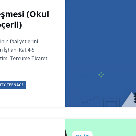
eşmesi (Okul
çerli)
nin faaliyetlerini
n İşhanı Kat:4-5
itimi Tercüme Ticaret
ITY TEENAGE