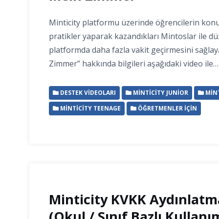
Minticity platformu üzerinde öğrencilerin konu
pratikler yaparak kazandıkları Mintoslar ile dü
platformda daha fazla vakit geçirmesini sağla
Zimmer” hakkında bilgileri aşağıdaki video ile…
DESTEK VIDEOLARI
MINTICITY JUNIOR
MINT
MINTICITY TEENAGE
ÖĞRETMENLER İÇIN
Minticity KVKK Aydınlatm
(Okul / Sınıf Bazlı Kullanım