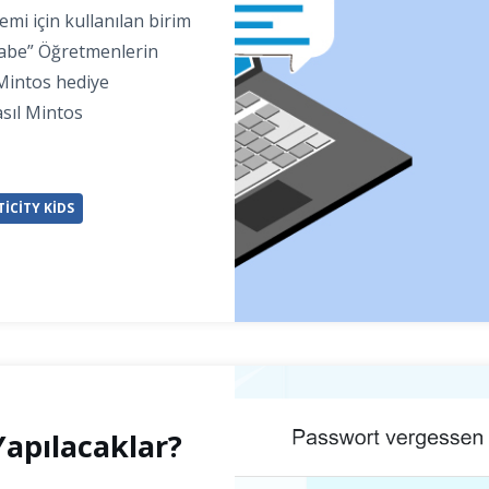
mi için kullanılan birim
gabe” Öğretmenlerin
 Mintos hediye
asıl Mintos
ICITY KIDS
apılacaklar?