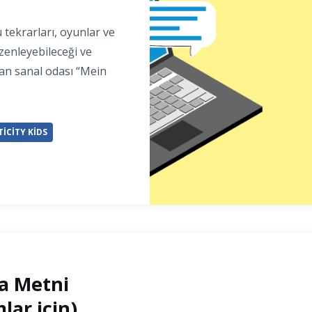
 tekrarları, oyunlar ve
zenleyebileceği ve
yan sanal odası “Mein
ICITY KIDS
a Metni
lar için)