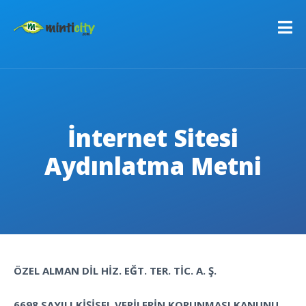
İnternet Sitesi
Aydınlatma Metni
ÖZEL ALMAN DİL HİZ. EĞT. TER. TİC. A. Ş.
C
6698 SAYILI KİŞİSEL VERİLERİN KORUNMASI KANUNU