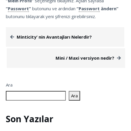
“Mein Profil”
seçeneğini tıklayınız. Açılan sayfada
“
Passwort
”
butonunu ve ardından
“
Passwort
ändern”
butonunu tıklayarak yeni şifrenizi girebilirsiniz.
Minticity’ nin Avantajları Nelerdir?
Mini / Maxi versiyon nedir?
Ara
Ara
Son Yazılar