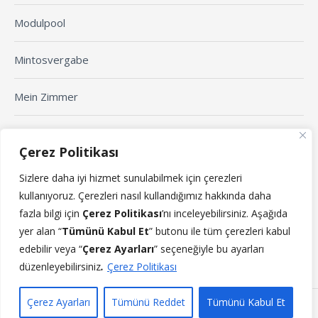
Modulpool
Mintosvergabe
Mein Zimmer
Arbeitsblatt erstellen
Çerez Politikası
Sizlere daha iyi hizmet sunulabilmek için çerezleri
Yaklaşan Etkinlikler
kullanıyoruz.
Çerezleri nasıl kullandığımız hakkında daha
fazla bilgi için
Çerez Politikası
’n
ı
inceleyebilirsiniz. Aşağıda
Yaklaşmakta olan etkinlikler yok.
yer alan “
Tümünü Kabul Et
” butonu ile tüm çerezleri kabul
edebilir veya “
Çerez Ayarları
” seçeneğiyle bu ayarları
düzenleyebilirsiniz
.
Çerez Politikası
Çerez Ayarları
Tümünü Reddet
Tümünü Kabul Et