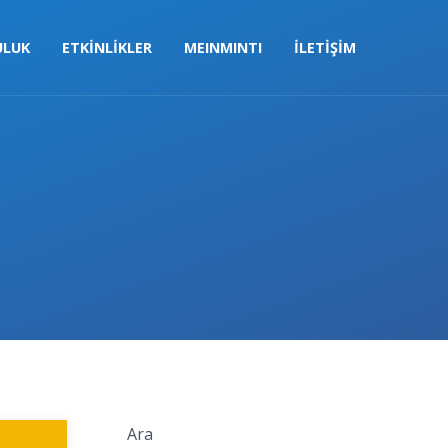
ULUK
ETKİNLİKLER
MEINMINTI
İLETİŞİM
Close
Ara