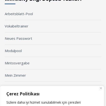
Arbeitsblatt-Pool
Vokabeltrainer
Neues Passwort
Modulpool
Mintosvergabe
Mein Zimmer
Arbeitsblatt erstellen
Çerez Politikası
Sizlere daha iyi hizmet sunulabilmek için çerezleri
Yaklaşan Etkinlikler