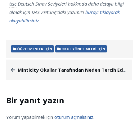
telc
Deutsch Sınav Seviyeleri hakkında daha detaylı bilgi
almak için DAS Zeitung’daki yazımızı
burayı tıklayarak
okuyabilirsiniz.
ÖĞRETMENLER İÇIN
OKUL YÖNETIMLERI İÇIN
Minticity Okullar Tarafından Neden Tercih Ediliyor?
Bir yanıt yazın
Yorum yapabilmek için
oturum açmalısınız
.