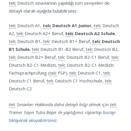
telc
Deutsch sınavlarının yapıldığı tüm seviyeleri de
detaylı olarak aşağıda bulabilirsiniz.
telc
Deutsch A1,
telc
Deutsch A1 Junior
,
telc
Deutsch
A2,
telc
Deutsch A2+ Beruf,
telc
Deutsch A2 Schule
,
telc
Deutsch B1,
telc
Deutsch B1+ Beruf,
telc
Deutsch
B1 Schule
,
telc
Deutsch B1-B2 Beruf,
telc
Deutsch B2,
telc
Deutsch B2+ Beruf,
telc
Deutsch B2-C1 Beruf,
telc
Deutsch B2-C1 Medizin,
telc
Deutsch B2-C1 Medizin
Fachsprachprüfung (
telc
FSP),
telc
Deutsch C1,
telc
Deutsch C1 Beruf,
telc
Deutsch C1 Hochschule,
telc
Deutsch C2
telc
Sınavları Hakkında daha detaylı bilgi almak için
telc
Trainer Sayın Tuba Başer ile yaptığımız röportajı
burayı
tıklayarak okuyabilirsiniz.