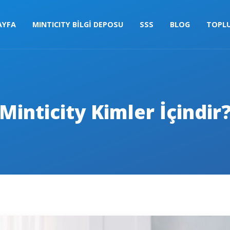
AYFA
MINTICITY BİLGİ DEPOSU
SSS
BLOG
TOPL
Minticity Kimler İçindir