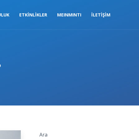
ULUK
ETKİNLİKLER
MEINMINTI
İLETİŞİM
?
Close
Ara