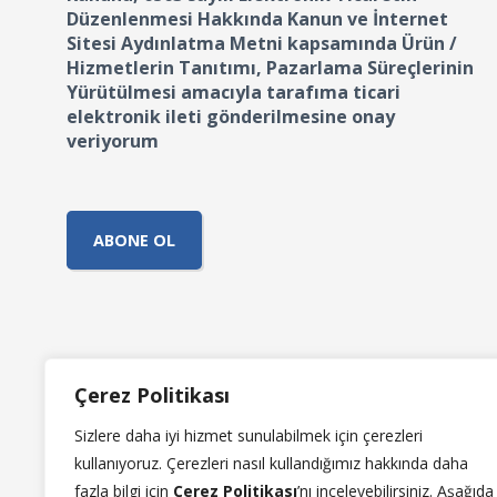
Düzenlenmesi Hakkında Kanun ve İnternet
Sitesi Aydınlatma Metni kapsamında Ürün /
Hizmetlerin Tanıtımı, Pazarlama Süreçlerinin
Yürütülmesi amacıyla tarafıma ticari
elektronik ileti gönderilmesine onay
veriyorum
KVKK
Çerez Politikası
Mintiworld İnternet Sitesi Aydınlatma Metni
Sizlere daha iyi hizmet sunulabilmek için çerezleri
Mintiworld İlgili Kişi Başvuru Formu
kullanıyoruz.
Çerezleri nasıl kullandığımız hakkında daha
Çerez Politikası
fazla bilgi için
Çerez Politikası
’n
ı
inceleyebilirsiniz. Aşağıda