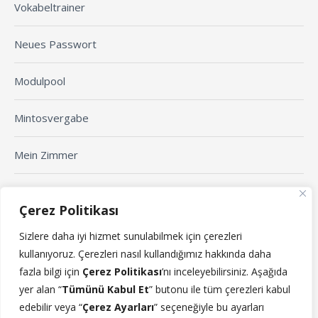
Vokabeltrainer
Neues Passwort
Modulpool
Mintosvergabe
Mein Zimmer
Arbeitsblatt erstellen
Çerez Politikası
Sizlere daha iyi hizmet sunulabilmek için çerezleri
Yaklaşan Etkinlikler
kullanıyoruz.
Çerezleri nasıl kullandığımız hakkında daha
fazla bilgi için
Çerez Politikası
’n
ı
inceleyebilirsiniz. Aşağıda
Yaklaşmakta olan etkinlikler yok.
yer alan “
Tümünü Kabul Et
” butonu ile tüm çerezleri kabul
edebilir veya “
Çerez Ayarları
” seçeneğiyle bu ayarları