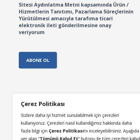
Sitesi Aydınlatma Metni kapsamında Ürün /
Hizmetlerin Tanıtımı, Pazarlama Süreçlerinin
Yürütülmesi amacıyla tarafıma ticari
elektronik ileti gönderilmesine onay
veriyorum
KVKK
Çerez Politikası
Mintiworld İnternet Sitesi Aydınlatma Metni
Sizlere daha iyi hizmet sunulabilmek için çerezleri
Mintiworld İlgili Kişi Başvuru Formu
kullanıyoruz.
Çerezleri nasıl kullandığımız hakkında daha
Çerez Politikası
fazla bilgi için
Çerez Politikası
’n
ı
inceleyebilirsiniz. Aşağıda
yer alan “
Tümünü Kabul Et
” butonu ile tüm çerezleri kabu