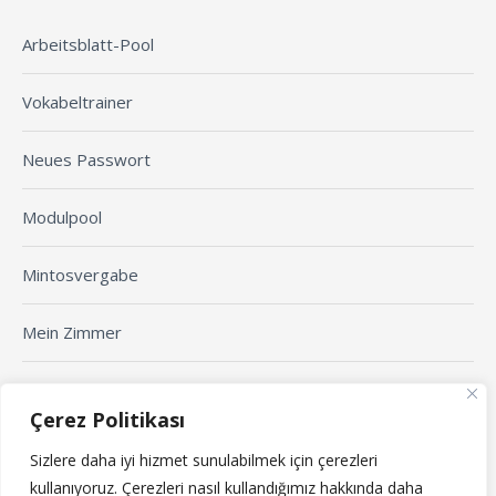
Arbeitsblatt-Pool
Vokabeltrainer
Neues Passwort
Modulpool
Mintosvergabe
Mein Zimmer
Arbeitsblatt erstellen
Çerez Politikası
Sizlere daha iyi hizmet sunulabilmek için çerezleri
Yaklaşan Etkinlikler
kullanıyoruz.
Çerezleri nasıl kullandığımız hakkında daha