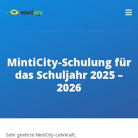
MintiCity-Schulung für
das Schuljahr 2025 –
2026
C
Sehr geehrte MintiCity-Lehrkraft,