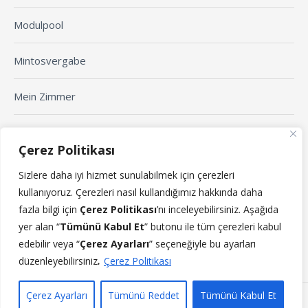
Modulpool
Mintosvergabe
Mein Zimmer
Arbeitsblatt erstellen
Çerez Politikası
Sizlere daha iyi hizmet sunulabilmek için çerezleri
Yaklaşan Etkinlikler
kullanıyoruz.
Çerezleri nasıl kullandığımız hakkında daha
fazla bilgi için
Çerez Politikası
’n
ı
inceleyebilirsiniz. Aşağıda
Yaklaşmakta olan etkinlikler yok.
yer alan “
Tümünü Kabul Et
” butonu ile tüm çerezleri kabul
edebilir veya “
Çerez Ayarları
” seçeneğiyle bu ayarları
düzenleyebilirsiniz
.
Çerez Politikası
Çerez Ayarları
Tümünü Reddet
Tümünü Kabul Et