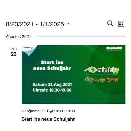
8/23/2021
 - 
1/1/2025
Etkinl
Etk
Ara
List
Tarih
gö
aram
Ağustos 2021
seç.
ge
ve
PTS
23
görün
gezin
23 Ağustos 2021 @ 18:30
-
19:00
Start ins neue Schuljahr