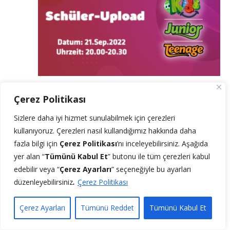
21 Eylül 2022 @ 20:00
-
20:30
Çerez Politikası
REGISTRIERUNG DER SCHÜLER FÜR DAS
SCHULJAHR 2022 – 2023 (SCHÜLER-
Sizlere daha iyi hizmet sunulabilmek için çerezleri
UPLOAD)
kullanıyoruz.
Çerezleri nasıl kullandığımız hakkında daha
Online
fazla bilgi için
Çerez Politikası
’n
ı
inceleyebilirsiniz. Aşağıda
yer alan “
Tümünü Kabul Et
” butonu ile tüm çerezleri kabul
PER
edebilir veya “
Çerez Ayarları
” seçeneğiyle bu ayarları
22
düzenleyebilirsiniz
.
Çerez Politikası
Çerez Ayarları
Tümünü Reddet
Tümünü Kabul Et